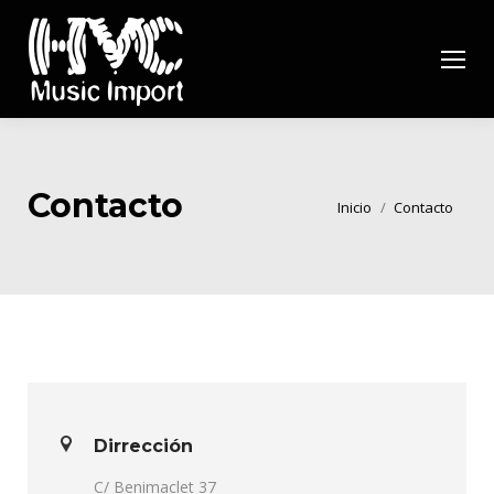
Contacto
Estás aquí:
Inicio
Contacto
Dirrección
C/ Benimaclet 37