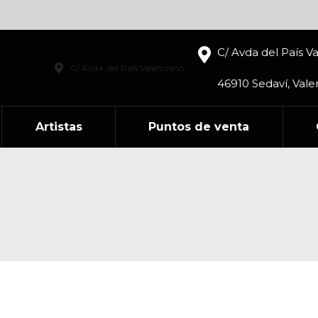
C/ Avda del País V
C/ Avda. del País Valenciano
46910 Sedaví, Vale
Artistas
Puntos de venta