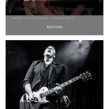
Alberto ‘Tolo’ Pueyo | Miguel Bosé
artistas
Por
hvc-admin
16 marzo, 2017
BIGTONE