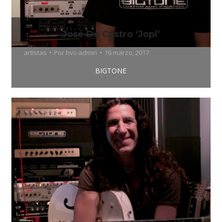
José De Castro ‘Jopi’
artistas
Por
hvc-admin
16 marzo, 2017
BIGTONE